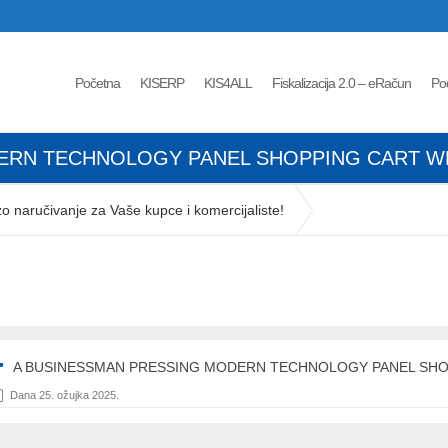
Početna
KISERP
KIS4ALL
Fiskalizacija 2.0 – eRačun
Po
ERN TECHNOLOGY PANEL SHOPPING CART W
naručivanje za Vaše kupce i komercijaliste!
l shopping cart web phone credit card
A BUSINESSMAN PRESSING MODERN TECHNOLOGY PANEL SHO
Dana 25. ožujka 2025.