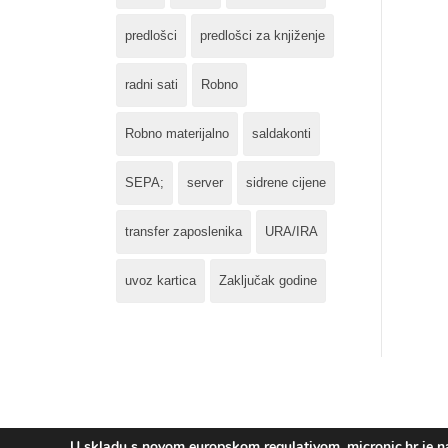
predlošci
predlošci za knjiženje
radni sati
Robno
Robno materijalno
saldakonti
SEPA;
server
sidrene cijene
transfer zaposlenika
URA/IRA
uvoz kartica
Zaključak godine
U skladu s novom europskom regulativom, micronic.hr je nad