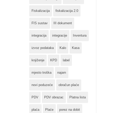
Fiskalizacija
fiskalizacija 2.0
FIS sustav
III dokument
integracija
integracije
Inventura
izvoz podataka
Kalo
Kasa
knjiženje
KPD
label
mjesto troška
najam
novi poduzeće
obračun plaće
PDV
PDV obrazac
Platna lista
plaća
Plaće
porez na dobit