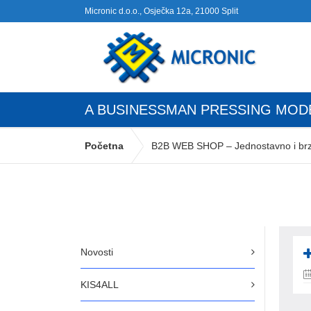
Micronic d.o.o., Osječka 12a, 21000 Split
A BUSINESSMAN PRESSING MOD
Početna
B2B WEB SHOP – Jednostavno i brzo 
A Businessman pressing modern technology pane
Novosti
KIS4ALL