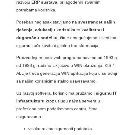
razvoju
ERP sustava
, prilagođenih stvarnim
potrebama korisnika.
Poseban naglasak stavljamo na
svestranost naših
rješenja
,
edukaciju korisnika
te
kvalitetnu i
dugoročnu podršku
, čime omogućujemo klijentima
sigurnu i učinkovitu digitalnu transformaciju.
Proizvodnjom poslovnih programa bavimo od 1993.a
od 1998.g. radimo isključivo u WIN okruženju. KIS 4
ALL je treća generacija WIN aplikacija koju u suradnji
sa našim korisnicima stalno usavršavamo.
Uz razvoj softvera, korisnicima pružamo i
sigurnu IT
infrastrukturu
kroz uslugu najma servera u
profesionalnom podatkovnom centru, čime
osiguravamo:
visoku razinu sigurnosti podataka