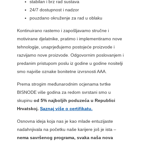
stabilan i brz rad sustava
24/7 dostupnost i nadzor
pouzdano okruženje za rad u oblaku
Kontinuirano rastemo i zapošljavamo stručne i
motivirane djelatnike, pratimo i implementiramo nove
tehnologije, unaprjeđujemo postojeće proizvode i
razvijamo nove proizvode. Odgovornim poslovanjem i
predanim pristupom poslu iz godine u godine nositelji
smo najviše oznake bonitetne izvrsnosti AAA.
Prema strogim međunarodnim ocjenama tvrtke
BISNODE više godina za redom svrstani smo u
skupinu
od 5% najboljih poduzeća u Republici
Hrvatskoj.
Saznaj više o certifikatu.
Osnovna ideja koja nas je kao mlade entuzijaste
nadahnjivala na početku naše karijere još je ista –
nema savršenog programa, svaka naša nova