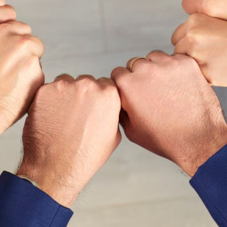
našeg poslovanja jedna je od najvećih
vrijednosti koje vidimo u suradnji s Micronicom.
Danas su tehnološki zahtjevi poslovanja daleko
veći nego prije, a Micronic nam tu daje
pouzdan i stabilan sustav koji može pratiti sve
promjene. Cijeli intervju pročitajte
na linku.
Purex d.o.o.,