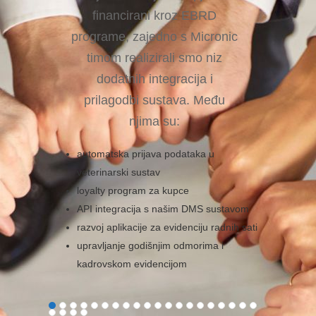
financirani kroz EBRD
programe, zajedno s Micronic
timom realizirali smo niz
dodatnih integracija i
prilagodbi sustava. Među
njima su:
automatska prijava podataka u
veterinarski sustav
loyalty program za kupce
API integracija s našim DMS sustavom
razvoj aplikacije za evidenciju radnih sati
upravljanje godišnjim odmorima i
kadrovskom evidencijom
Upravo ta mogućnost prilagodbe i razvoja
specifičnih rješenja prema stvarnim potrebama