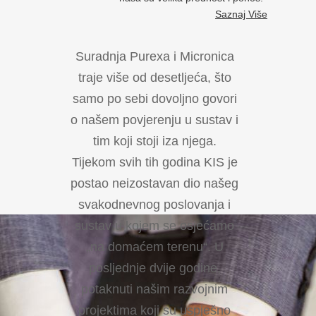
Saznaj Više
Suradnja Purexa i Micronica
Iskust
traje više od desetljeća, što
sustav
samo po sebi dovoljno govori
Kor
o našem povjerenju u sustav i
prim
tim koji stoji iza njega.
izv
Tijekom svih tih godina KIS je
na
postao neizostavan dio našeg
Ugl
svakodnevnog poslovanja i
K
sustav u kojem se osjećamo
prihv
„na domaćem terenu“. U
pom
posljednje dvije godine,
svo
potaknuti našim razvojnim
projektima koji su uspješno