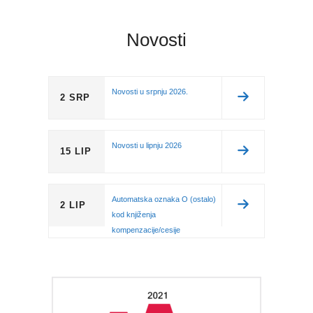
Novosti
Novosti u srpnju 2026.
2 SRP
Novosti u lipnju 2026
15 LIP
Automatska oznaka O (ostalo)
2 LIP
kod knjiženja
kompenzacije/cesije