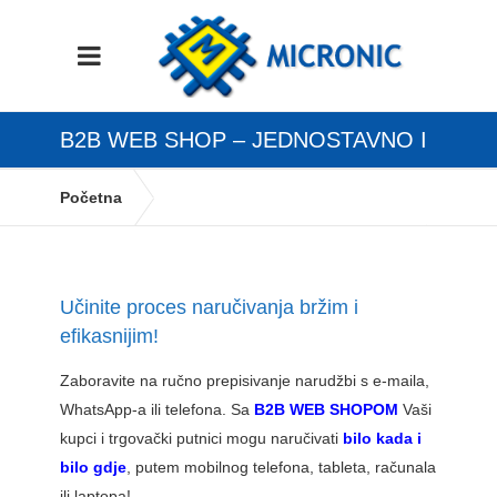
B2B WEB SHOP – JEDNOSTAVNO I
BRZO NARUČIVANJE ZA VAŠE
Početna
B2B WEB SHOP – Jednostavno i brzo
KUPCE I KOMERCIJALISTE!
naručivanje za Vaše kupce i komercijaliste!
Učinite proces naručivanja bržim i
efikasnijim!
Zaboravite na ručno prepisivanje narudžbi s e-maila,
WhatsApp-a ili telefona. Sa
B2B WEB SHOPOM
Vaši
kupci i trgovački putnici mogu naručivati
bilo kada i
bilo gdje
, putem mobilnog telefona, tableta, računala
ili laptopa!