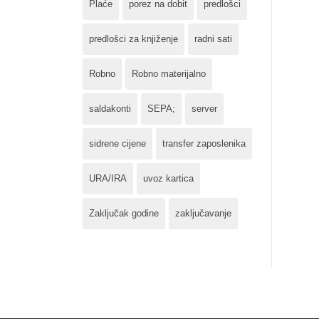
Plaće
porez na dobit
predlošci
predlošci za knjiženje
radni sati
Robno
Robno materijalno
saldakonti
SEPA;
server
sidrene cijene
transfer zaposlenika
URA/IRA
uvoz kartica
Zaključak godine
zaključavanje