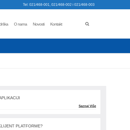
Tel: 021/468-001, 021/468-002 i 021/468-003
drška
O nama
Novosti
Kontakt
PLIKACIJI
Saznaj Više
KLIJENT PLATFORME?