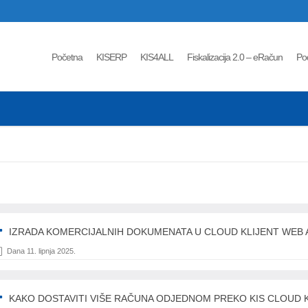
Početna
KISERP
KIS4ALL
Fiskalizacija 2.0 – eRačun
Po
IZRADA KOMERCIJALNIH DOKUMENATA U CLOUD KLIJENT WEB A
Dana 11. lipnja 2025.
KAKO DOSTAVITI VIŠE RAČUNA ODJEDNOM PREKO KIS CLOUD 