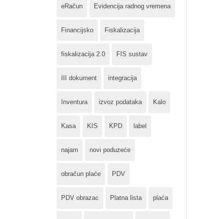
eRačun
Evidencija radnog vremena
Financijsko
Fiskalizacija
fiskalizacija 2.0
FIS sustav
III dokument
integracija
Inventura
izvoz podataka
Kalo
Kasa
KIS
KPD
label
najam
novi poduzeće
obračun plaće
PDV
PDV obrazac
Platna lista
plaća