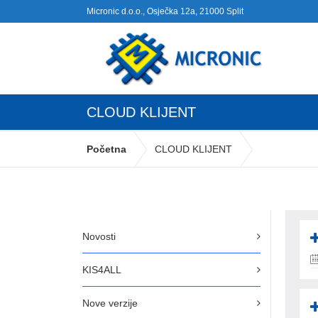
Micronic d.o.o., Osječka 12a, 21000 Split
CLOUD KLIJENT
Početna
CLOUD KLIJENT
Novosti
KIS4ALL
Nove verzije