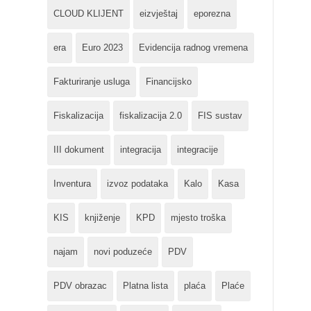
CLOUD KLIJENT
eizvještaj
eporezna
era
Euro 2023
Evidencija radnog vremena
Fakturiranje usluga
Financijsko
Fiskalizacija
fiskalizacija 2.0
FIS sustav
III dokument
integracija
integracije
Inventura
izvoz podataka
Kalo
Kasa
KIS
knjiženje
KPD
mjesto troška
najam
novi poduzeće
PDV
PDV obrazac
Platna lista
plaća
Plaće