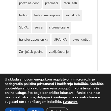
porez na dobit
predlošci
radni sati
Robno
Robno materijalno
saldakonti
SEPA;
server
sidrene cijene
transfer zaposlenika
URA/IRA
uvoz kartica
Zaključak godine
zaključavanje
U skladu s novom europskom regulativom, micronic.hr je
nadogradio politiku privatnosti i korištenja kolačića. Kolačiće
upotrebljavamo kako bismo vam omogućili korištenje naše
online usluge, što bolje korisničko iskustvo i funkcionalnost
naših web stranica, daljnjim korištenjem naše web stranice,
Micronic d.o.o. © Sva prava pridržana.
Izjava o privatnosti
-
suglasni ste s korištenjem kolačića.
Postavke
Kolačići
.