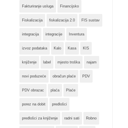
Fakturiranje usluga
Financijsko
Fiskalizacija
fiskalizacija 2.0
FIS sustav
integracija
integracije
Inventura
izvoz podataka
Kalo
Kasa
KIS
knjiženje
label
mjesto troška
najam
novi poduzeće
obračun plaće
PDV
PDV obrazac
plaća
Plaće
porez na dobit
predlošci
predlošci za knjiženje
radni sati
Robno