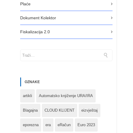
Plaće
Dokument Kolektor
Fiskalizacija 2.0
OZNAKE
artikli
Automatsko knjiženje URA/IRA
Blagajna
CLOUD KLIJENT
eizvještaj
eporezna
era
eRačun
Euro 2023