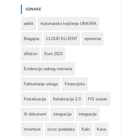
OZNAKE
artikli
Automatsko knjiženje URA/IRA
Blagajna
CLOUD KLIJENT
eporezna
eRačun
Euro 2023
Evidencija radnog vremena
Fakturiranje usluga
Financijsko
Fiskalizacija
fiskalizacija 2.0
FIS sustav
III dokument
integracija
integracije
Inventura
izvoz podataka
Kalo
Kasa