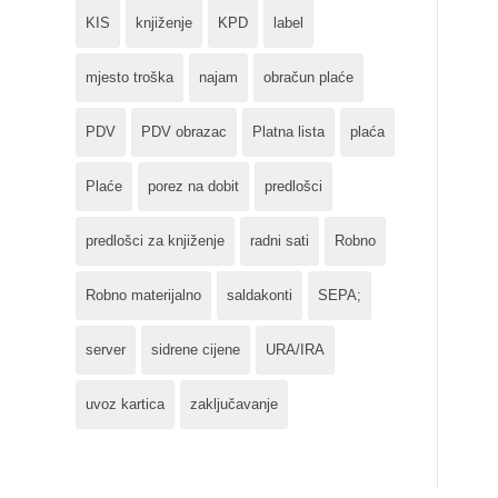
KIS
knjiženje
KPD
label
mjesto troška
najam
obračun plaće
PDV
PDV obrazac
Platna lista
plaća
Plaće
porez na dobit
predlošci
predlošci za knjiženje
radni sati
Robno
Robno materijalno
saldakonti
SEPA;
server
sidrene cijene
URA/IRA
uvoz kartica
zaključavanje