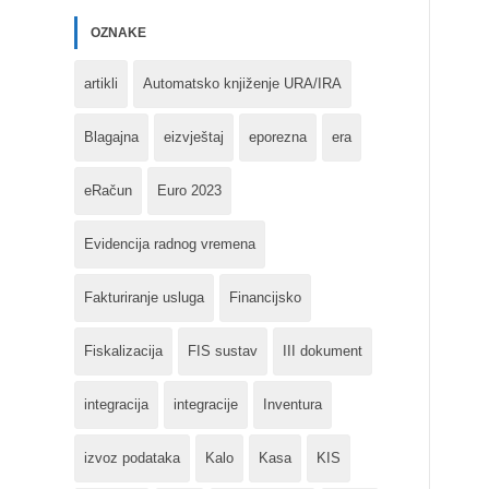
OZNAKE
artikli
Automatsko knjiženje URA/IRA
Blagajna
eizvještaj
eporezna
era
eRačun
Euro 2023
Evidencija radnog vremena
Fakturiranje usluga
Financijsko
Fiskalizacija
FIS sustav
III dokument
integracija
integracije
Inventura
izvoz podataka
Kalo
Kasa
KIS