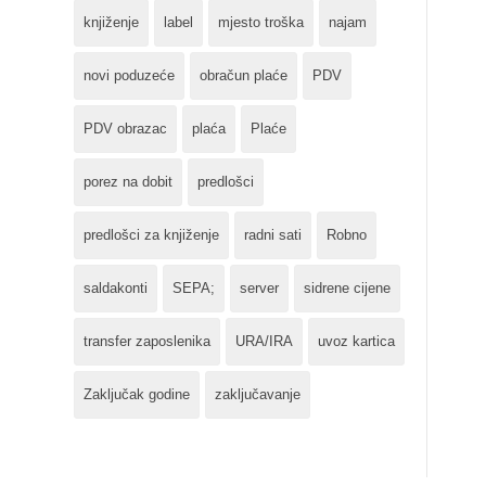
knjiženje
label
mjesto troška
najam
novi poduzeće
obračun plaće
PDV
PDV obrazac
plaća
Plaće
porez na dobit
predlošci
predlošci za knjiženje
radni sati
Robno
saldakonti
SEPA;
server
sidrene cijene
transfer zaposlenika
URA/IRA
uvoz kartica
Zaključak godine
zaključavanje