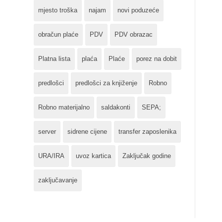
mjesto troška
najam
novi poduzeće
obračun plaće
PDV
PDV obrazac
Platna lista
plaća
Plaće
porez na dobit
predlošci
predlošci za knjiženje
Robno
Robno materijalno
saldakonti
SEPA;
server
sidrene cijene
transfer zaposlenika
URA/IRA
uvoz kartica
Zaključak godine
zaključavanje