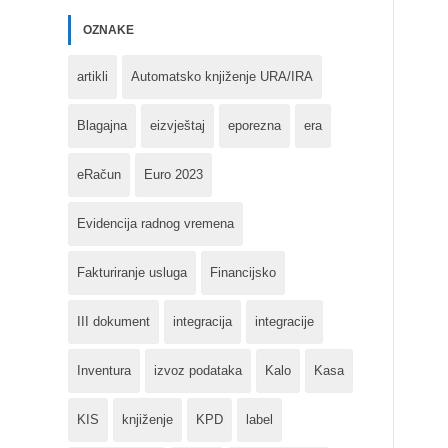
OZNAKE
artikli
Automatsko knjiženje URA/IRA
Blagajna
eizvještaj
eporezna
era
eRačun
Euro 2023
Evidencija radnog vremena
Fakturiranje usluga
Financijsko
III dokument
integracija
integracije
Inventura
izvoz podataka
Kalo
Kasa
KIS
knjiženje
KPD
label