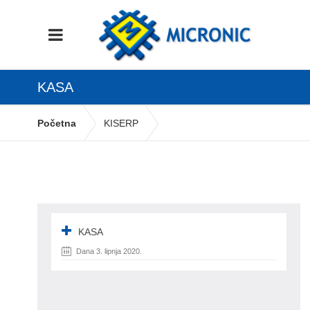
KASA
Početna
KISERP
Robno materijalni moduli
Kasa
kasa
KASA
Dana 3. lipnja 2020.