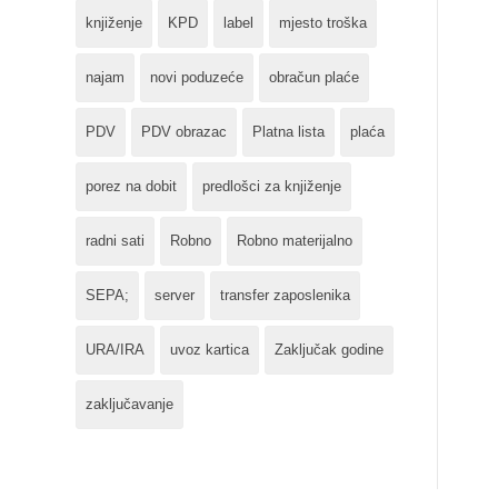
knjiženje
KPD
label
mjesto troška
najam
novi poduzeće
obračun plaće
PDV
PDV obrazac
Platna lista
plaća
porez na dobit
predlošci za knjiženje
radni sati
Robno
Robno materijalno
SEPA;
server
transfer zaposlenika
URA/IRA
uvoz kartica
Zaključak godine
zaključavanje