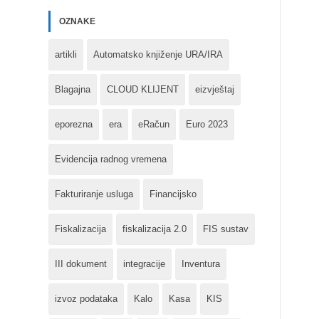
OZNAKE
artikli
Automatsko knjiženje URA/IRA
Blagajna
CLOUD KLIJENT
eizvještaj
eporezna
era
eRačun
Euro 2023
Evidencija radnog vremena
Fakturiranje usluga
Financijsko
Fiskalizacija
fiskalizacija 2.0
FIS sustav
III dokument
integracije
Inventura
izvoz podataka
Kalo
Kasa
KIS