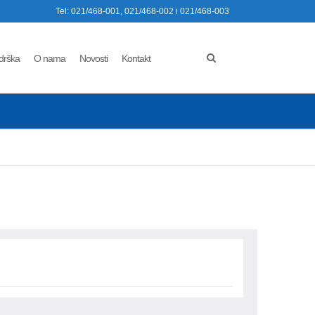
Tel: 021/468-001, 021/468-002 i 021/468-003
drška
O nama
Novosti
Kontakt