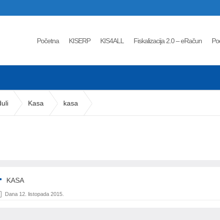
Početna
KISERP
KIS4ALL
Fiskalizacija 2.0 – eRačun
Po
uli
Kasa
kasa
KASA
Dana 12. listopada 2015.