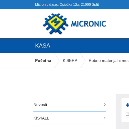
Micronic d.o.o., Osječka 12a, 21000 Split
KASA
Početna
KISERP
Robno materijalni mod
Novosti
KIS4ALL