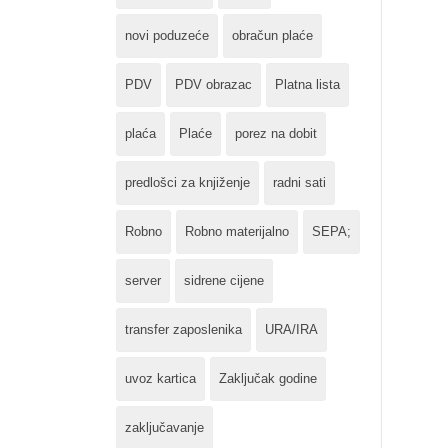
novi poduzeće
obračun plaće
PDV
PDV obrazac
Platna lista
plaća
Plaće
porez na dobit
predlošci za knjiženje
radni sati
Robno
Robno materijalno
SEPA;
server
sidrene cijene
transfer zaposlenika
URA/IRA
uvoz kartica
Zaključak godine
zaključavanje