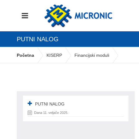
PUTNI NALOG
Početna
KISERP
Financijski moduli
Putni nalozi i locco vožnja
putni nalog
PUTNI NALOG
Dana 11. veljače 2025.