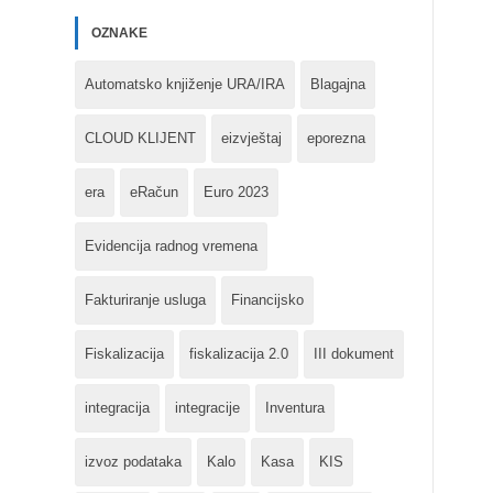
OZNAKE
Automatsko knjiženje URA/IRA
Blagajna
CLOUD KLIJENT
eizvještaj
eporezna
era
eRačun
Euro 2023
Evidencija radnog vremena
Fakturiranje usluga
Financijsko
Fiskalizacija
fiskalizacija 2.0
III dokument
integracija
integracije
Inventura
izvoz podataka
Kalo
Kasa
KIS