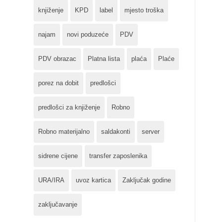
knjiženje
KPD
label
mjesto troška
najam
novi poduzeće
PDV
PDV obrazac
Platna lista
plaća
Plaće
porez na dobit
predlošci
predlošci za knjiženje
Robno
Robno materijalno
saldakonti
server
sidrene cijene
transfer zaposlenika
URA/IRA
uvoz kartica
Zaključak godine
zaključavanje