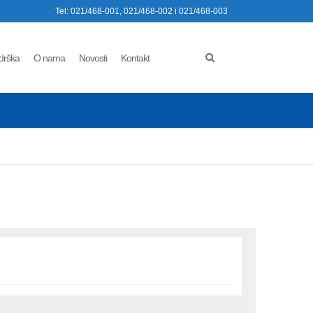
Tel: 021/468-001, 021/468-002 i 021/468-003
drška
O nama
Novosti
Kontakt