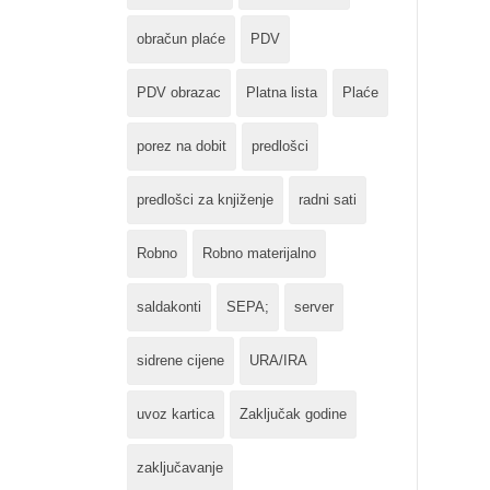
obračun plaće
PDV
PDV obrazac
Platna lista
Plaće
porez na dobit
predlošci
predlošci za knjiženje
radni sati
Robno
Robno materijalno
saldakonti
SEPA;
server
sidrene cijene
URA/IRA
uvoz kartica
Zaključak godine
zaključavanje