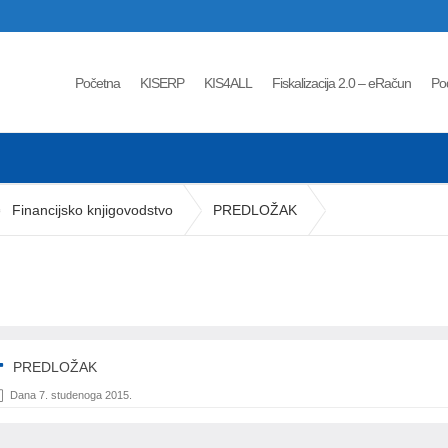
Početna
KISERP
KIS4ALL
Fiskalizacija 2.0 – eRačun
Po
Financijsko knjigovodstvo
PREDLOŽAK
PREDLOŽAK
Dana 7. studenoga 2015.