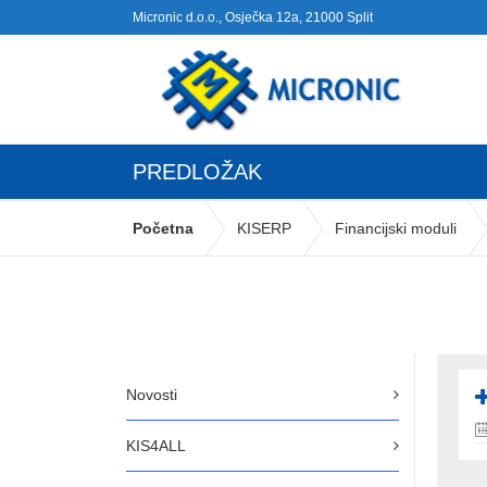
Micronic d.o.o., Osječka 12a, 21000 Split
PREDLOŽAK
Početna
KISERP
Financijski moduli
Novosti
KIS4ALL