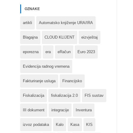
OZNAKE
artikli
Automatsko knjiženje URA/IRA
Blagajna
CLOUD KLIJENT
eizvještaj
eporezna
era
eRačun
Euro 2023
Evidencija radnog vremena
Fakturiranje usluga
Financijsko
Fiskalizacija
fiskalizacija 2.0
FIS sustav
III dokument
integracije
Inventura
izvoz podataka
Kalo
Kasa
KIS