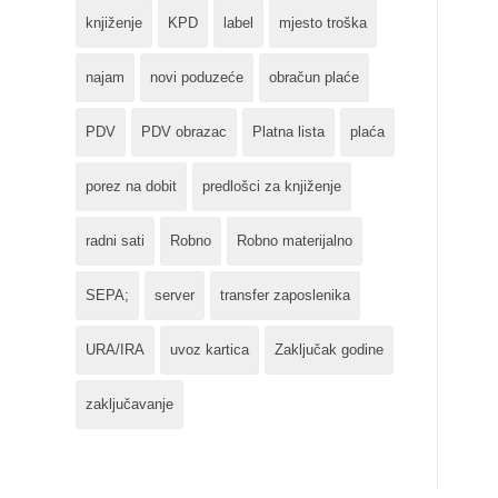
knjiženje
KPD
label
mjesto troška
najam
novi poduzeće
obračun plaće
PDV
PDV obrazac
Platna lista
plaća
porez na dobit
predlošci za knjiženje
radni sati
Robno
Robno materijalno
SEPA;
server
transfer zaposlenika
URA/IRA
uvoz kartica
Zaključak godine
zaključavanje