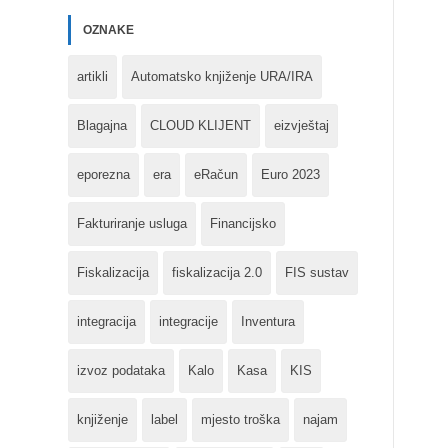
OZNAKE
artikli
Automatsko knjiženje URA/IRA
Blagajna
CLOUD KLIJENT
eizvještaj
eporezna
era
eRačun
Euro 2023
Fakturiranje usluga
Financijsko
Fiskalizacija
fiskalizacija 2.0
FIS sustav
integracija
integracije
Inventura
izvoz podataka
Kalo
Kasa
KIS
knjiženje
label
mjesto troška
najam