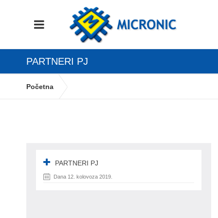
PARTNERI PJ
Početna
Slanje eRačuna obveznicima javne nabave koji
imaju poslovne jedinice
PARTNERI PJ
PARTNERI PJ
Dana 12. kolovoza 2019.