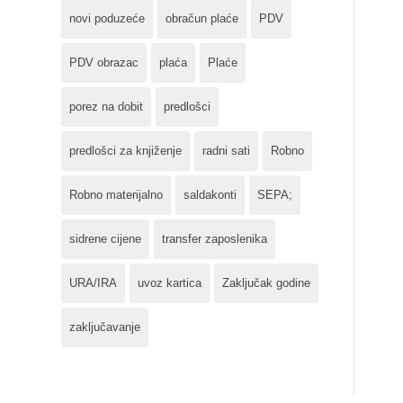
novi poduzeće
obračun plaće
PDV
PDV obrazac
plaća
Plaće
porez na dobit
predlošci
predlošci za knjiženje
radni sati
Robno
Robno materijalno
saldakonti
SEPA;
sidrene cijene
transfer zaposlenika
URA/IRA
uvoz kartica
Zaključak godine
zaključavanje