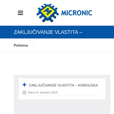
ZAKLJUČIVANJE VLASTITA –
KOMISJSKA
Početna
ROBNO KNJIGOVODSTVO Zaključak godine,
inventura i nova poslovna godina
ZAKLJUČIVANJE VLASTITA – KOMISJSKA
ZAKLJUČIVANJE VLASTITA – KOMISJSKA
Dana 19. prosinca 2019.