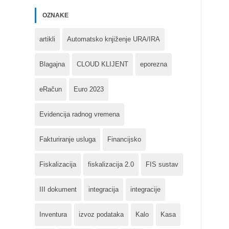
OZNAKE
artikli
Automatsko knjiženje URA/IRA
Blagajna
CLOUD KLIJENT
eporezna
eRačun
Euro 2023
Evidencija radnog vremena
Fakturiranje usluga
Financijsko
Fiskalizacija
fiskalizacija 2.0
FIS sustav
III dokument
integracija
integracije
Inventura
izvoz podataka
Kalo
Kasa