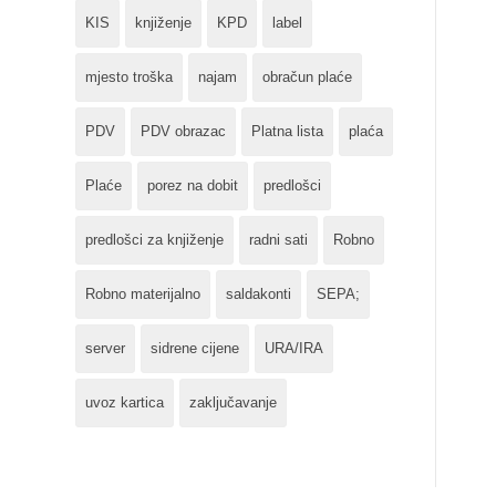
KIS
knjiženje
KPD
label
mjesto troška
najam
obračun plaće
PDV
PDV obrazac
Platna lista
plaća
Plaće
porez na dobit
predlošci
predlošci za knjiženje
radni sati
Robno
Robno materijalno
saldakonti
SEPA;
server
sidrene cijene
URA/IRA
uvoz kartica
zaključavanje