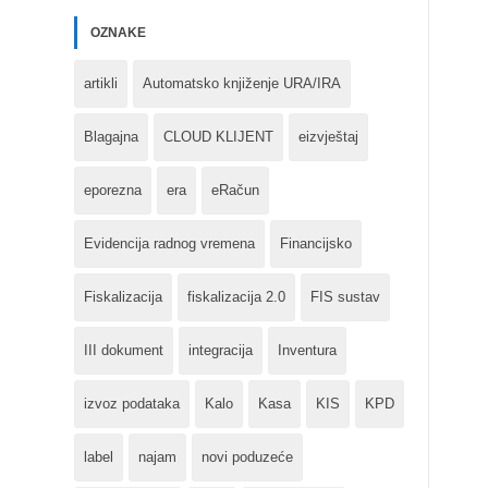
OZNAKE
artikli
Automatsko knjiženje URA/IRA
Blagajna
CLOUD KLIJENT
eizvještaj
eporezna
era
eRačun
Evidencija radnog vremena
Financijsko
Fiskalizacija
fiskalizacija 2.0
FIS sustav
III dokument
integracija
Inventura
izvoz podataka
Kalo
Kasa
KIS
KPD
label
najam
novi poduzeće