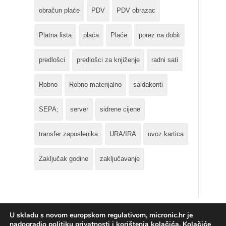
obračun plaće
PDV
PDV obrazac
Platna lista
plaća
Plaće
porez na dobit
predlošci
predlošci za knjiženje
radni sati
Robno
Robno materijalno
saldakonti
SEPA;
server
sidrene cijene
transfer zaposlenika
URA/IRA
uvoz kartica
Zaključak godine
zaključavanje
U skladu s novom europskom regulativom, micronic.hr je
nadogradio politiku privatnosti i korištenja kolačića. Kolačiće