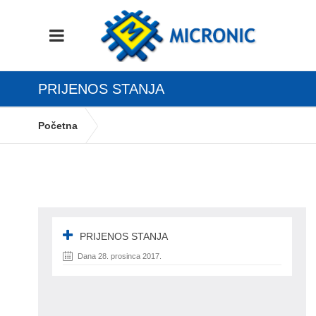
PRIJENOS STANJA
Početna
ROBNO KNJIGOVODSTVO Zaključak godine,
inventura i nova poslovna godina
prijenos stanja
PRIJENOS STANJA
Dana 28. prosinca 2017.