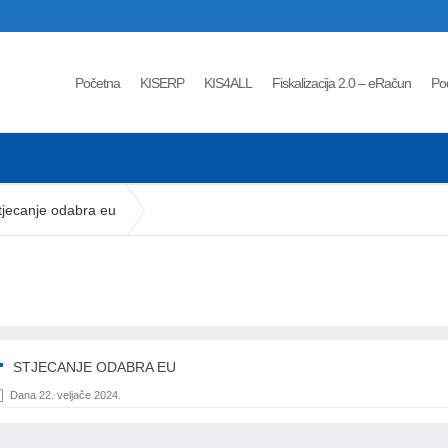
Početna
KISERP
KIS4ALL
Fiskalizacija 2.0 – eRačun
Po
tjecanje odabra eu
STJECANJE ODABRA EU
Dana 22. veljače 2024.