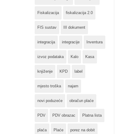
Fiskalizacija
fiskalizacija 2.0
FIS sustav
III dokument
integracija
integracije
Inventura
izvoz podataka
Kalo
Kasa
knjiženje
KPD
label
mjesto troška
najam
novi poduzeće
obračun plaće
PDV
PDV obrazac
Platna lista
plaća
Plaće
porez na dobit