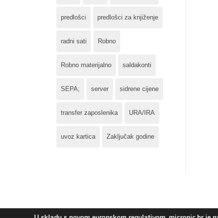
predlošci
predlošci za knjiženje
radni sati
Robno
Robno materijalno
saldakonti
SEPA;
server
sidrene cijene
transfer zaposlenika
URA/IRA
uvoz kartica
Zaključak godine
U skladu s novom europskom regulativom, micronic.hr je nad