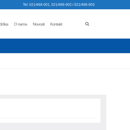
Tel: 021/468-001, 021/468-002 i 021/468-003
drška
O nama
Novosti
Kontakt