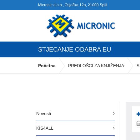
Micronic d.o.o., Osječka 12a, 21000 Split
STJECANJE ODABRA EU
Početna
PREDLOŠCI ZA KNJIŽENJA
S
Novosti
KIS4ALL