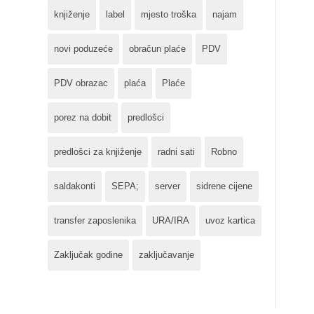
knjiženje
label
mjesto troška
najam
novi poduzeće
obračun plaće
PDV
PDV obrazac
plaća
Plaće
porez na dobit
predlošci
predlošci za knjiženje
radni sati
Robno
saldakonti
SEPA;
server
sidrene cijene
transfer zaposlenika
URA/IRA
uvoz kartica
Zaključak godine
zaključavanje