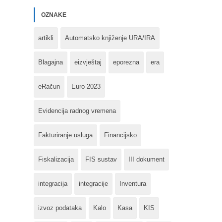
OZNAKE
artikli
Automatsko knjiženje URA/IRA
Blagajna
eizvještaj
eporezna
era
eRačun
Euro 2023
Evidencija radnog vremena
Fakturiranje usluga
Financijsko
Fiskalizacija
FIS sustav
III dokument
integracija
integracije
Inventura
izvoz podataka
Kalo
Kasa
KIS