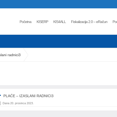
Početna
KISERP
KIS4ALL
Fiskalizacija 2.0 – eRačun
Po
slani radnici3
PLAĆE – IZASLANI RADNICI3
Dana 20. prosinca 2023.