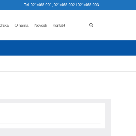
Tel: 021/468-001, 021/468-002 i 021/468-003
drška
O nama
Novosti
Kontakt