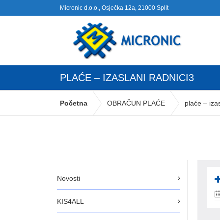
Micronic d.o.o., Osječka 12a, 21000 Split
PLAĆE – IZASLANI RADNICI3
Početna
OBRAČUN PLAĆE
plaće – iza
Novosti
KIS4ALL