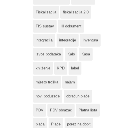
Fiskalizacija
fiskalizacija 2.0
FIS sustav
III dokument
integracija
integracije
Inventura
izvoz podataka
Kalo
Kasa
knjiženje
KPD
label
mjesto troška
najam
novi poduzeće
obračun plaće
PDV
PDV obrazac
Platna lista
plaća
Plaće
porez na dobit