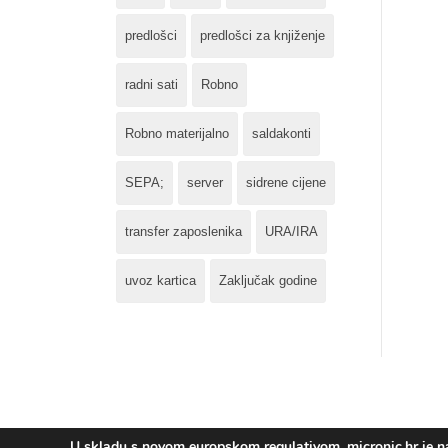
predlošci
predlošci za knjiženje
radni sati
Robno
Robno materijalno
saldakonti
SEPA;
server
sidrene cijene
transfer zaposlenika
URA/IRA
uvoz kartica
Zaključak godine
U skladu s novom europskom regulativom, micronic.hr je nad