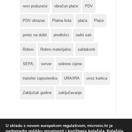
novi poduzeće
obračun plaće
PDV
PDV obrazac
Platna lista
plaća
Plaće
porez na dobit
predlošci
radni sati
Robno
Robno materijalno
saldakonti
SEPA;
server
sidrene cijene
transfer zaposlenika
URA/IRA
uvoz kartica
Zaključak godine
zaključavanje
U skladu s novom europskom regulativom, micronic.hr je
nadogradio politiku privatnosti i korištenja kolačića. Kolačiće