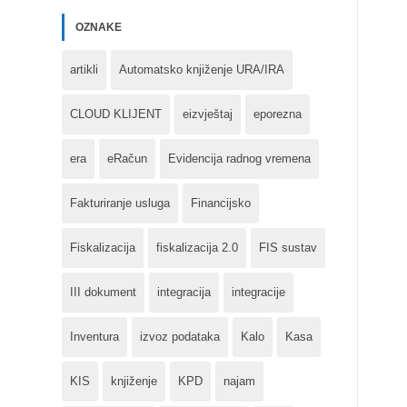
OZNAKE
artikli
Automatsko knjiženje URA/IRA
CLOUD KLIJENT
eizvještaj
eporezna
era
eRačun
Evidencija radnog vremena
Fakturiranje usluga
Financijsko
Fiskalizacija
fiskalizacija 2.0
FIS sustav
III dokument
integracija
integracije
Inventura
izvoz podataka
Kalo
Kasa
KIS
knjiženje
KPD
najam