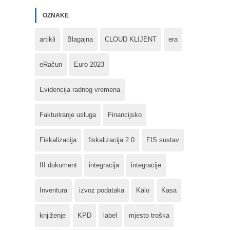
OZNAKE
artikli
Blagajna
CLOUD KLIJENT
era
eRačun
Euro 2023
Evidencija radnog vremena
Fakturiranje usluga
Financijsko
Fiskalizacija
fiskalizacija 2.0
FIS sustav
III dokument
integracija
integracije
Inventura
izvoz podataka
Kalo
Kasa
knjiženje
KPD
label
mjesto troška