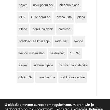
najam
novi poduzeće
obračun plaće
PDV
PDV obrazac
Platna lista
plaća
Plaće
porez na dobit
predlošci
predlošci za knjiženje
radni sati
Robno
Robno materijalno
saldakonti
SEPA;
server
sidrene cijene
transfer zaposlenika
URA/IRA
uvoz kartica
Zaključak godine
U skladu s novom europskom regulativom, micronic.hr je
nadogradio politiku privatnosti i korištenja kolačića. Kolačiće