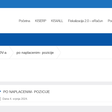
Početna
KISERP
KIS4ALL
Fiskalizacija 2.0 – eRačun
Po
DV-a
po naplacenim- pozicije
PO NAPLACENIM- POZICIJE
Dana 4. srpnja 2024.