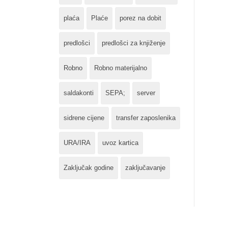
plaća
Plaće
porez na dobit
predlošci
predlošci za knjiženje
Robno
Robno materijalno
saldakonti
SEPA;
server
sidrene cijene
transfer zaposlenika
URA/IRA
uvoz kartica
Zaključak godine
zaključavanje