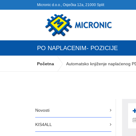
Micronic d.o.o., Osječka 12a, 21000 Split
PO NAPLACENIM- POZICIJE
Početna
Automatsko knjiženje naplaćenog P
Novosti
KIS4ALL