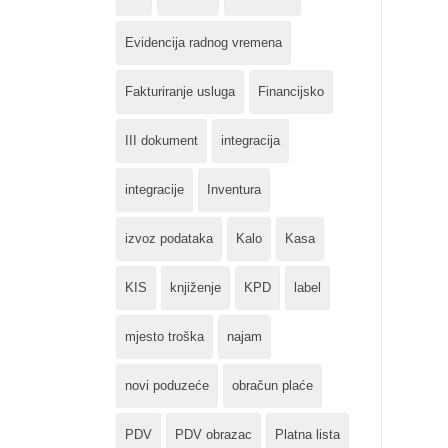
Evidencija radnog vremena
Fakturiranje usluga
Financijsko
III dokument
integracija
integracije
Inventura
izvoz podataka
Kalo
Kasa
KIS
knjiženje
KPD
label
mjesto troška
najam
novi poduzeće
obračun plaće
PDV
PDV obrazac
Platna lista