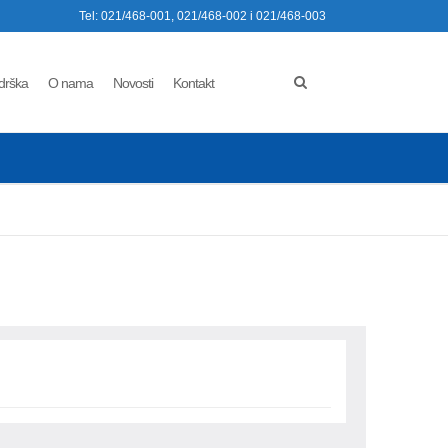
Tel: 021/468-001, 021/468-002 i 021/468-003
drška
O nama
Novosti
Kontakt