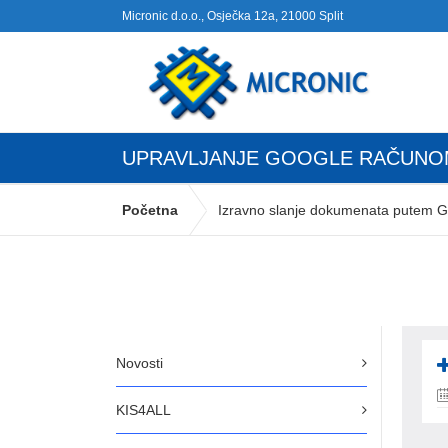
Micronic d.o.o., Osječka 12a, 21000 Split
UPRAVLJANJE GOOGLE RAČUNO
Početna
Izravno slanje dokumenata putem G
Novosti
KIS4ALL