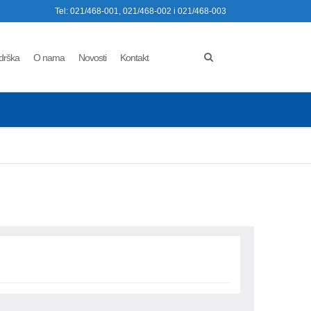
Tel: 021/468-001, 021/468-002 i 021/468-003
drška
O nama
Novosti
Kontakt