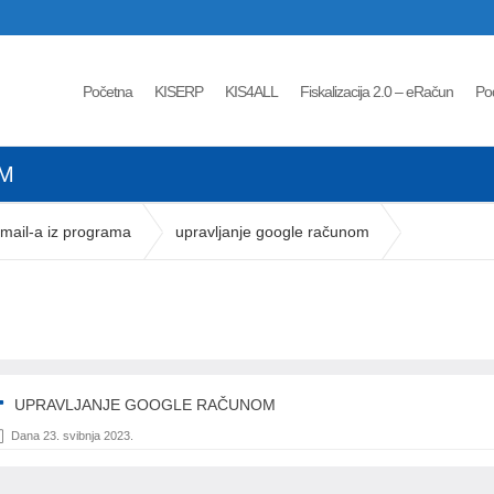
Početna
KISERP
KIS4ALL
Fiskalizacija 2.0 – eRačun
Po
M
mail-a iz programa
upravljanje google računom
UPRAVLJANJE GOOGLE RAČUNOM
Dana 23. svibnja 2023.