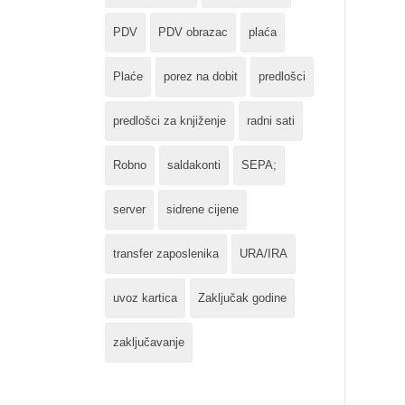
PDV
PDV obrazac
plaća
Plaće
porez na dobit
predlošci
predlošci za knjiženje
radni sati
Robno
saldakonti
SEPA;
server
sidrene cijene
transfer zaposlenika
URA/IRA
uvoz kartica
Zaključak godine
zaključavanje