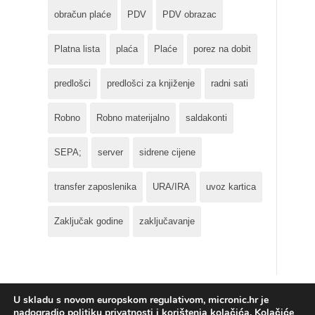
obračun plaće
PDV
PDV obrazac
Platna lista
plaća
Plaće
porez na dobit
predlošci
predlošci za knjiženje
radni sati
Robno
Robno materijalno
saldakonti
SEPA;
server
sidrene cijene
transfer zaposlenika
URA/IRA
uvoz kartica
Zaključak godine
zaključavanje
U skladu s novom europskom regulativom, micronic.hr je
nadogradio politiku privatnosti i korištenja kolačića. Kolačiće