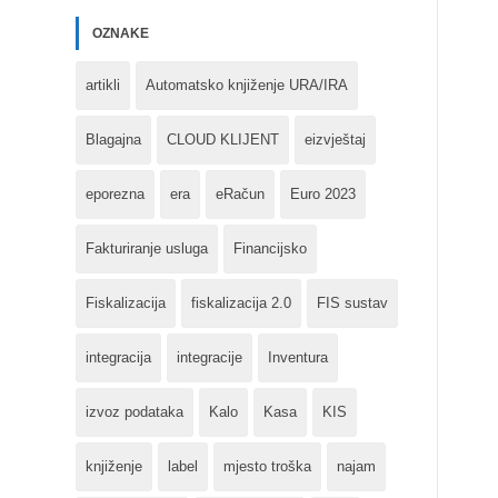
OZNAKE
artikli
Automatsko knjiženje URA/IRA
Blagajna
CLOUD KLIJENT
eizvještaj
eporezna
era
eRačun
Euro 2023
Fakturiranje usluga
Financijsko
Fiskalizacija
fiskalizacija 2.0
FIS sustav
integracija
integracije
Inventura
izvoz podataka
Kalo
Kasa
KIS
knjiženje
label
mjesto troška
najam