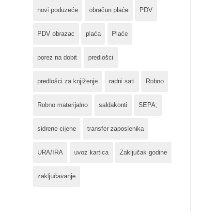
novi poduzeće
obračun plaće
PDV
PDV obrazac
plaća
Plaće
porez na dobit
predlošci
predlošci za knjiženje
radni sati
Robno
Robno materijalno
saldakonti
SEPA;
sidrene cijene
transfer zaposlenika
URA/IRA
uvoz kartica
Zaključak godine
zaključavanje