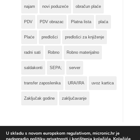
najam
novi poduzeće
obračun plaće
PDV
PDV obrazac
Platna lista
plaća
Plaće
predlošci
predlošci za knjiženje
radni sati
Robno
Robno materijalno
saldakonti
SEPA;
server
transfer zaposlenika
URA/IRA
uvoz kartica
Zaključak godine
zaključavanje
U skladu s novom europskom regulativom, micronic.hr je
nadogradio politiku privatnosti i korištenja kolačića. Kolačiće