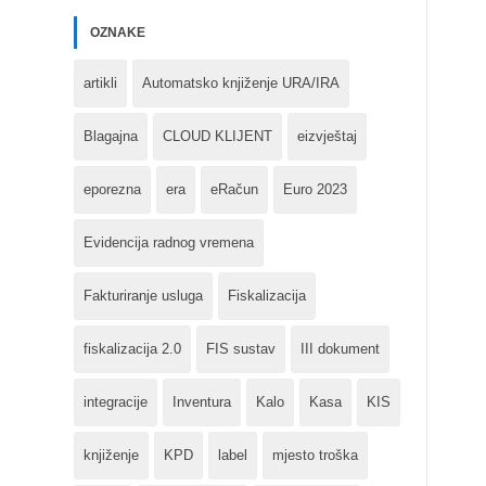
OZNAKE
artikli
Automatsko knjiženje URA/IRA
Blagajna
CLOUD KLIJENT
eizvještaj
eporezna
era
eRačun
Euro 2023
Evidencija radnog vremena
Fakturiranje usluga
Fiskalizacija
fiskalizacija 2.0
FIS sustav
III dokument
integracije
Inventura
Kalo
Kasa
KIS
knjiženje
KPD
label
mjesto troška