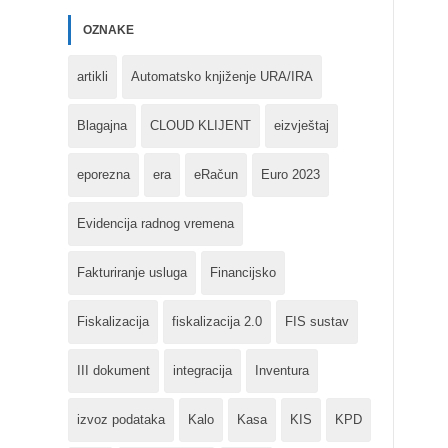
OZNAKE
artikli
Automatsko knjiženje URA/IRA
Blagajna
CLOUD KLIJENT
eizvještaj
eporezna
era
eRačun
Euro 2023
Evidencija radnog vremena
Fakturiranje usluga
Financijsko
Fiskalizacija
fiskalizacija 2.0
FIS sustav
III dokument
integracija
Inventura
izvoz podataka
Kalo
Kasa
KIS
KPD