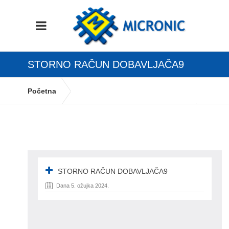
STORNO RAČUN DOBAVLJAČA9
Početna
Definicija dokumenata u knjizi URA te PDV
obrascu
storno račun dobavljača9
STORNO RAČUN DOBAVLJAČA9
Dana 5. ožujka 2024.