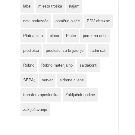
label
mjesto troška
najam
novi poduzeće
obračun plaće
PDV obrazac
Platna lista
plaća
Plaće
porez na dobit
predlošci
predlošci za knjiženje
radni sati
Robno
Robno materijalno
saldakonti
SEPA;
server
sidrene cijene
transfer zaposlenika
Zaključak godine
zaključavanje