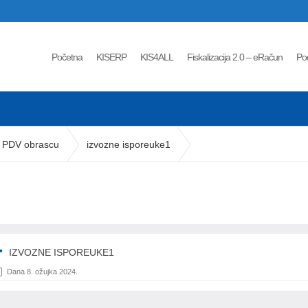
Početna
KISERP
KIS4ALL
Fiskalizacija 2.0 – eRačun
Po
te PDV obrascu
izvozne isporeuke1
IZVOZNE ISPOREUKE1
Dana 8. ožujka 2024.