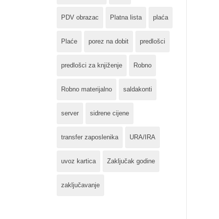
PDV obrazac
Platna lista
plaća
Plaće
porez na dobit
predlošci
predlošci za knjiženje
Robno
Robno materijalno
saldakonti
server
sidrene cijene
transfer zaposlenika
URA/IRA
uvoz kartica
Zaključak godine
zaključavanje