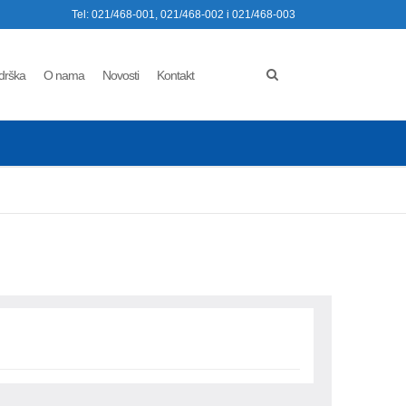
Tel: 021/468-001, 021/468-002 i 021/468-003
drška
O nama
Novosti
Kontakt