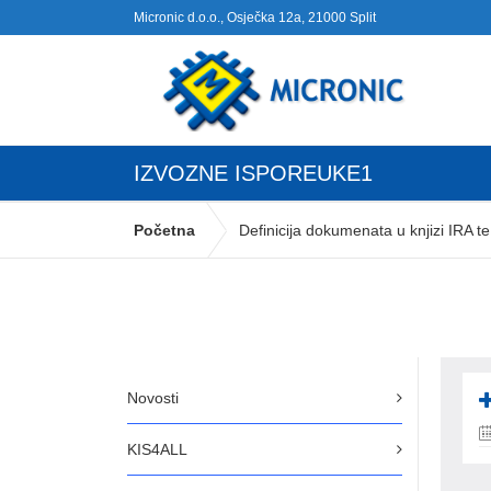
Micronic d.o.o., Osječka 12a, 21000 Split
IZVOZNE ISPOREUKE1
Početna
Definicija dokumenata u knjizi IRA 
Novosti
KIS4ALL