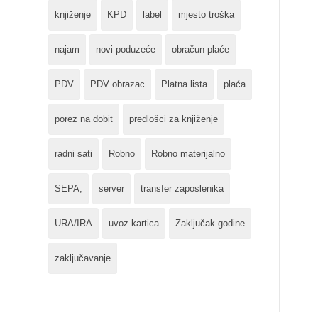
knjiženje
KPD
label
mjesto troška
najam
novi poduzeće
obračun plaće
PDV
PDV obrazac
Platna lista
plaća
porez na dobit
predlošci za knjiženje
radni sati
Robno
Robno materijalno
SEPA;
server
transfer zaposlenika
URA/IRA
uvoz kartica
Zaključak godine
zaključavanje