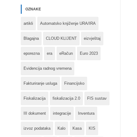
OZNAKE
artikli
Automatsko knjiženje URA/IRA
Blagajna
CLOUD KLIJENT
eizvještaj
eporezna
era
eRačun
Euro 2023
Evidencija radnog vremena
Fakturiranje usluga
Financijsko
Fiskalizacija
fiskalizacija 2.0
FIS sustav
III dokument
integracije
Inventura
izvoz podataka
Kalo
Kasa
KIS