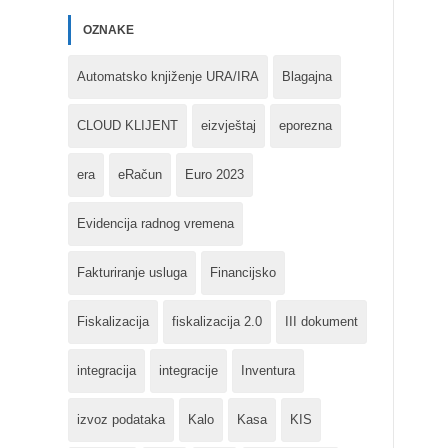
OZNAKE
Automatsko knjiženje URA/IRA
Blagajna
CLOUD KLIJENT
eizvještaj
eporezna
era
eRačun
Euro 2023
Evidencija radnog vremena
Fakturiranje usluga
Financijsko
Fiskalizacija
fiskalizacija 2.0
III dokument
integracija
integracije
Inventura
izvoz podataka
Kalo
Kasa
KIS