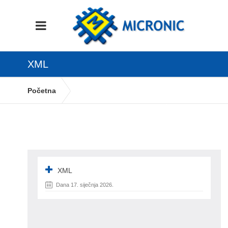
XML
Početna
Kako validirati XML datoteku eračuna?
xml
XML
Dana 17. siječnja 2026.