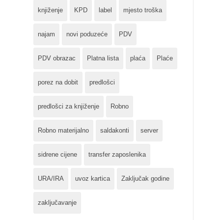
knjiženje
KPD
label
mjesto troška
najam
novi poduzeće
PDV
PDV obrazac
Platna lista
plaća
Plaće
porez na dobit
predlošci
predlošci za knjiženje
Robno
Robno materijalno
saldakonti
server
sidrene cijene
transfer zaposlenika
URA/IRA
uvoz kartica
Zaključak godine
zaključavanje