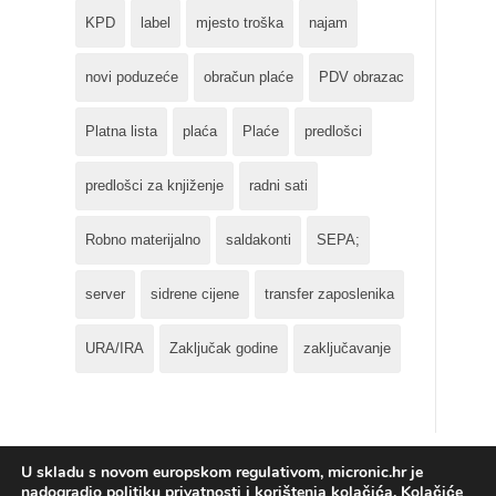
KPD
label
mjesto troška
najam
novi poduzeće
obračun plaće
PDV obrazac
Platna lista
plaća
Plaće
predlošci
predlošci za knjiženje
radni sati
Robno materijalno
saldakonti
SEPA;
server
sidrene cijene
transfer zaposlenika
URA/IRA
Zaključak godine
zaključavanje
U skladu s novom europskom regulativom, micronic.hr je
nadogradio politiku privatnosti i korištenja kolačića. Kolačiće