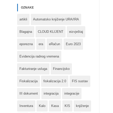
OZNAKE
artikli
Automatsko knjiženje URA/IRA
Blagajna
CLOUD KLIJENT
eizvještaj
eporezna
era
eRačun
Euro 2023
Evidencija radnog vremena
Fakturiranje usluga
Financijsko
Fiskalizacija
fiskalizacija 2.0
FIS sustav
III dokument
integracija
integracije
Inventura
Kalo
Kasa
KIS
knjiženje