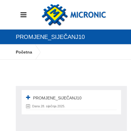
PROMJENE_SIJEČANJ10
Početna
Ažuriranja u programu: novosti i poboljšanja
promjene_siječanj10
PROMJENE_SIJEČANJ10
Dana 28. siječnja 2025.