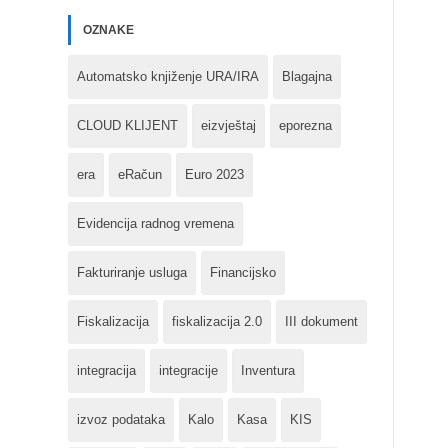
OZNAKE
Automatsko knjiženje URA/IRA
Blagajna
CLOUD KLIJENT
eizvještaj
eporezna
era
eRačun
Euro 2023
Evidencija radnog vremena
Fakturiranje usluga
Financijsko
Fiskalizacija
fiskalizacija 2.0
III dokument
integracija
integracije
Inventura
izvoz podataka
Kalo
Kasa
KIS