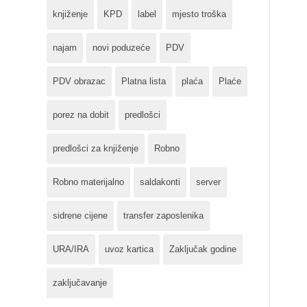
knjiženje
KPD
label
mjesto troška
najam
novi poduzeće
PDV
PDV obrazac
Platna lista
plaća
Plaće
porez na dobit
predlošci
predlošci za knjiženje
Robno
Robno materijalno
saldakonti
server
sidrene cijene
transfer zaposlenika
URA/IRA
uvoz kartica
Zaključak godine
zaključavanje