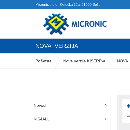
Micronic d.o.o., Osječka 12a, 21000 Split
NOVA_VERZIJA
Početna
Nove verzije KISERP-a
NOVA_
Novosti
KIS4ALL