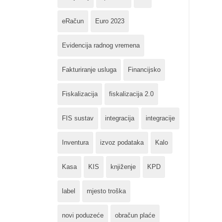
eRačun
Euro 2023
Evidencija radnog vremena
Fakturiranje usluga
Financijsko
Fiskalizacija
fiskalizacija 2.0
FIS sustav
integracija
integracije
Inventura
izvoz podataka
Kalo
Kasa
KIS
knjiženje
KPD
label
mjesto troška
novi poduzeće
obračun plaće