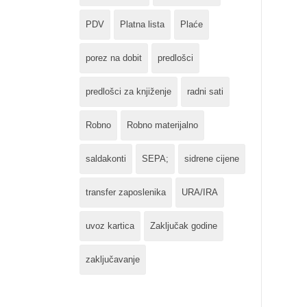
PDV
Platna lista
Plaće
porez na dobit
predlošci
predlošci za knjiženje
radni sati
Robno
Robno materijalno
saldakonti
SEPA;
sidrene cijene
transfer zaposlenika
URA/IRA
uvoz kartica
Zaključak godine
zaključavanje