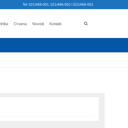
Tel: 021/468-001, 021/468-002 i 021/468-003
drška
O nama
Novosti
Kontakt