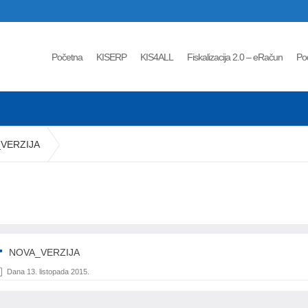
Početna
KISERP
KIS4ALL
Fiskalizacija 2.0 – eRačun
Po
VERZIJA
NOVA_VERZIJA
Dana 13. listopada 2015.