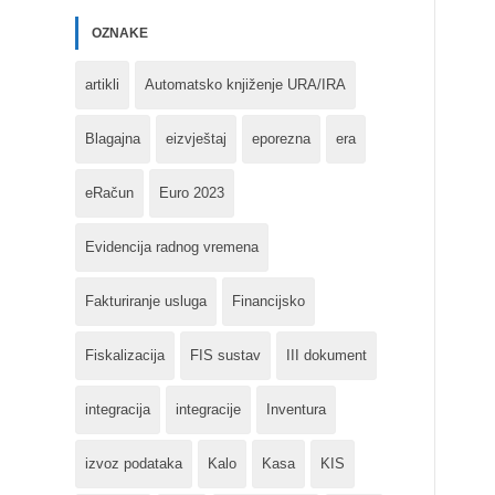
OZNAKE
artikli
Automatsko knjiženje URA/IRA
Blagajna
eizvještaj
eporezna
era
eRačun
Euro 2023
Evidencija radnog vremena
Fakturiranje usluga
Financijsko
Fiskalizacija
FIS sustav
III dokument
integracija
integracije
Inventura
izvoz podataka
Kalo
Kasa
KIS