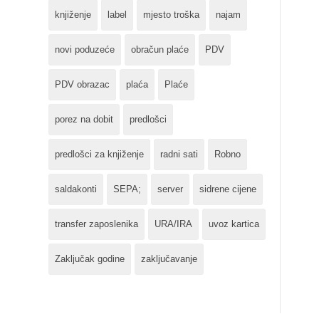
knjiženje
label
mjesto troška
najam
novi poduzeće
obračun plaće
PDV
PDV obrazac
plaća
Plaće
porez na dobit
predlošci
predlošci za knjiženje
radni sati
Robno
saldakonti
SEPA;
server
sidrene cijene
transfer zaposlenika
URA/IRA
uvoz kartica
Zaključak godine
zaključavanje