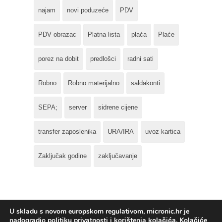
najam
novi poduzeće
PDV
PDV obrazac
Platna lista
plaća
Plaće
porez na dobit
predlošci
radni sati
Robno
Robno materijalno
saldakonti
SEPA;
server
sidrene cijene
transfer zaposlenika
URA/IRA
uvoz kartica
Zaključak godine
zaključavanje
U skladu s novom europskom regulativom, micronic.hr je
nadogradio politiku privatnosti i korištenja kolačića. Kolačiće