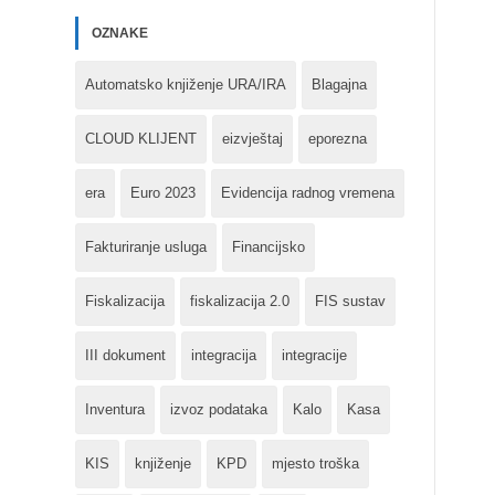
OZNAKE
Automatsko knjiženje URA/IRA
Blagajna
CLOUD KLIJENT
eizvještaj
eporezna
era
Euro 2023
Evidencija radnog vremena
Fakturiranje usluga
Financijsko
Fiskalizacija
fiskalizacija 2.0
FIS sustav
III dokument
integracija
integracije
Inventura
izvoz podataka
Kalo
Kasa
KIS
knjiženje
KPD
mjesto troška