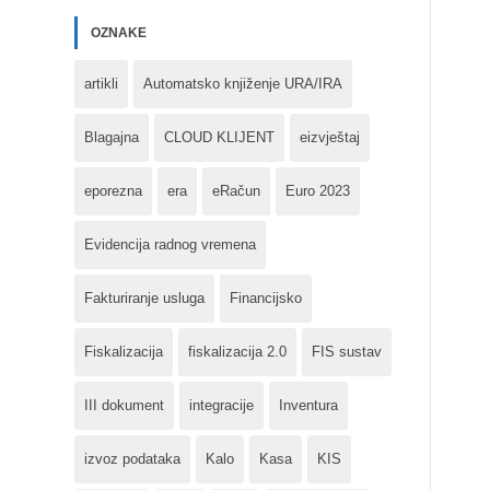
OZNAKE
artikli
Automatsko knjiženje URA/IRA
Blagajna
CLOUD KLIJENT
eizvještaj
eporezna
era
eRačun
Euro 2023
Evidencija radnog vremena
Fakturiranje usluga
Financijsko
Fiskalizacija
fiskalizacija 2.0
FIS sustav
III dokument
integracije
Inventura
izvoz podataka
Kalo
Kasa
KIS