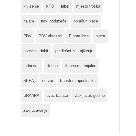
knjiženje
KPD
label
mjesto troška
najam
novi poduzeće
obračun plaće
PDV
PDV obrazac
Platna lista
plaća
porez na dobit
predlošci za knjiženje
radni sati
Robno
Robno materijalno
SEPA;
server
transfer zaposlenika
URA/IRA
uvoz kartica
Zaključak godine
zaključavanje