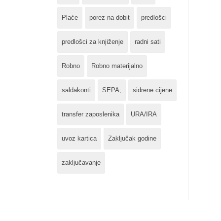
Plaće
porez na dobit
predlošci
predlošci za knjiženje
radni sati
Robno
Robno materijalno
saldakonti
SEPA;
sidrene cijene
transfer zaposlenika
URA/IRA
uvoz kartica
Zaključak godine
zaključavanje