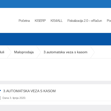
Početna
KISERP
KIS4ALL
Fiskalizacija 2.0 – eRačun
Po
uli
Maloprodaja
3.automatska veza s kasom
3.AUTOMATSKA VEZA S KASOM
Dana 3. lipnja 2020.