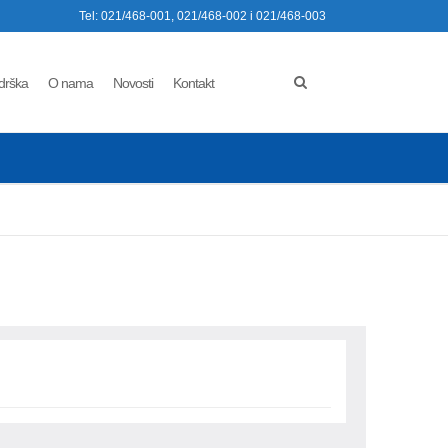
Tel: 021/468-001, 021/468-002 i 021/468-003
drška
O nama
Novosti
Kontakt