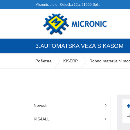
Micronic d.o.o., Osječka 12a, 21000 Split
3.AUTOMATSKA VEZA S KASOM
Početna
KISERP
Robno materijalni mod
Novosti
KIS4ALL