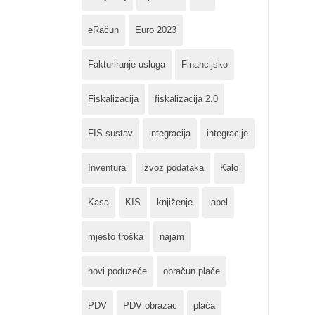
eRačun
Euro 2023
Fakturiranje usluga
Financijsko
Fiskalizacija
fiskalizacija 2.0
FIS sustav
integracija
integracije
Inventura
izvoz podataka
Kalo
Kasa
KIS
knjiženje
label
mjesto troška
najam
novi poduzeće
obračun plaće
PDV
PDV obrazac
plaća