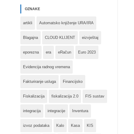
OZNAKE
artikli
Automatsko knjiženje URA/IRA
Blagajna
CLOUD KLIJENT
eizvještaj
eporezna
era
eRačun
Euro 2023
Evidencija radnog vremena
Fakturiranje usluga
Financijsko
Fiskalizacija
fiskalizacija 2.0
FIS sustav
integracija
integracije
Inventura
izvoz podataka
Kalo
Kasa
KIS