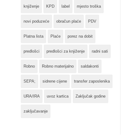
knjiženje
KPD
label
mjesto troška
novi poduzeće
obračun plaće
PDV
Platna lista
Plaće
porez na dobit
predlošci
predlošci za knjiženje
radni sati
Robno
Robno materijalno
saldakonti
SEPA;
sidrene cijene
transfer zaposlenika
URA/IRA
uvoz kartica
Zaključak godine
zaključavanje