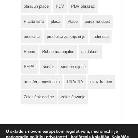
obračun plaće
PDV
PDV obrazac
Platna lista
plaća
Plaće
porez na dobit
predlošci
predlošci za knjiženje
radni sati
Robno
Robno materijalno
saldakonti
SEPA;
server
sidrene cijene
transfer zaposlenika
URA/IRA
uvoz kartica
Zaključak godine
zaključavanje
U skladu s novom europskom regulativom, micronic.hr je
nadogradio politiku privatnosti i korištenja kolačića. Kolačiće