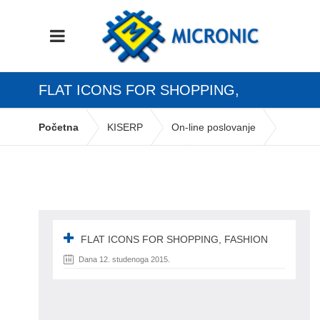
FLAT ICONS FOR SHOPPING,
FASHION
Početna
KISERP
On-line poslovanje
Internet trgovina – web shop
Flat icons for shopping, fashion
FLAT ICONS FOR SHOPPING, FASHION
Dana 12. studenoga 2015.