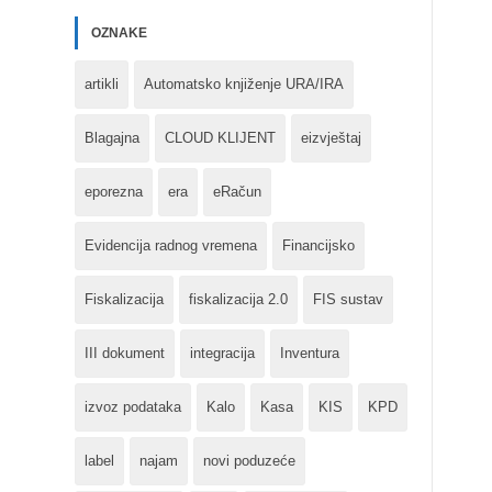
OZNAKE
artikli
Automatsko knjiženje URA/IRA
Blagajna
CLOUD KLIJENT
eizvještaj
eporezna
era
eRačun
Evidencija radnog vremena
Financijsko
Fiskalizacija
fiskalizacija 2.0
FIS sustav
III dokument
integracija
Inventura
izvoz podataka
Kalo
Kasa
KIS
KPD
label
najam
novi poduzeće