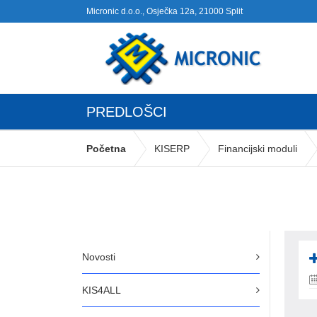
Micronic d.o.o., Osječka 12a, 21000 Split
PREDLOŠCI
Početna
KISERP
Financijski moduli
Novosti
KIS4ALL