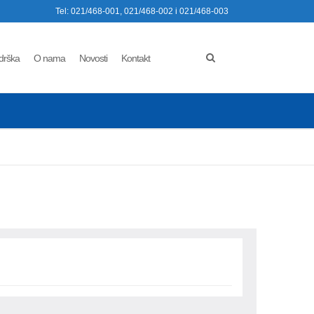
Tel: 021/468-001, 021/468-002 i 021/468-003
drška
O nama
Novosti
Kontakt