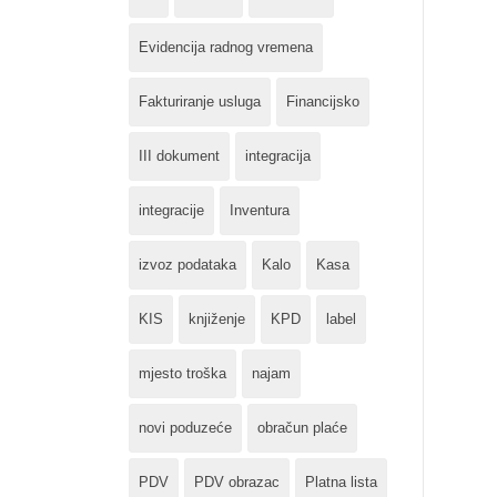
Evidencija radnog vremena
Fakturiranje usluga
Financijsko
III dokument
integracija
integracije
Inventura
izvoz podataka
Kalo
Kasa
KIS
knjiženje
KPD
label
mjesto troška
najam
novi poduzeće
obračun plaće
PDV
PDV obrazac
Platna lista