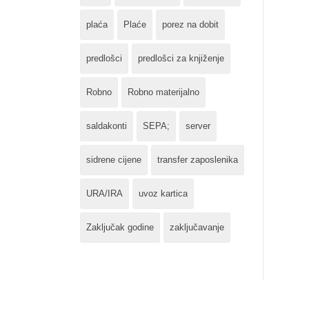
plaća
Plaće
porez na dobit
predlošci
predlošci za knjiženje
Robno
Robno materijalno
saldakonti
SEPA;
server
sidrene cijene
transfer zaposlenika
URA/IRA
uvoz kartica
Zaključak godine
zaključavanje