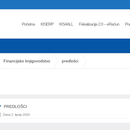
Početna
KISERP
KIS4ALL
Fiskalizacija 2.0 – eRačun
Po
Financijsko knjigovodstvo
predlošci
PREDLOŠCI
Dana 2. lipnja 2020.