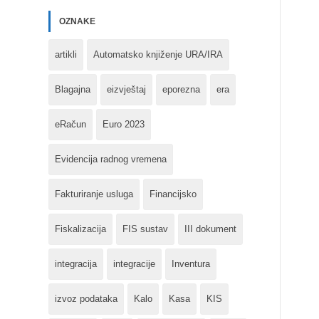
OZNAKE
artikli
Automatsko knjiženje URA/IRA
Blagajna
eizvještaj
eporezna
era
eRačun
Euro 2023
Evidencija radnog vremena
Fakturiranje usluga
Financijsko
Fiskalizacija
FIS sustav
III dokument
integracija
integracije
Inventura
izvoz podataka
Kalo
Kasa
KIS