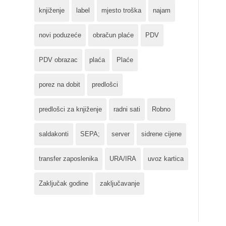
knjiženje
label
mjesto troška
najam
novi poduzeće
obračun plaće
PDV
PDV obrazac
plaća
Plaće
porez na dobit
predlošci
predlošci za knjiženje
radni sati
Robno
saldakonti
SEPA;
server
sidrene cijene
transfer zaposlenika
URA/IRA
uvoz kartica
Zaključak godine
zaključavanje