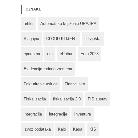
OZNAKE
artikli
Automatsko knjiženje URA/IRA
Blagajna
CLOUD KLIJENT
eizvještaj
eporezna
era
eRačun
Euro 2023
Evidencija radnog vremena
Fakturiranje usluga
Financijsko
Fiskalizacija
fiskalizacija 2.0
FIS sustav
integracija
integracije
Inventura
izvoz podataka
Kalo
Kasa
KIS