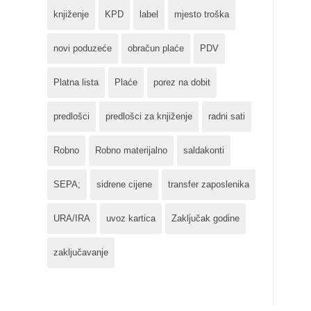
knjiženje
KPD
label
mjesto troška
novi poduzeće
obračun plaće
PDV
Platna lista
Plaće
porez na dobit
predlošci
predlošci za knjiženje
radni sati
Robno
Robno materijalno
saldakonti
SEPA;
sidrene cijene
transfer zaposlenika
URA/IRA
uvoz kartica
Zaključak godine
zaključavanje