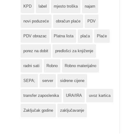
KPD
label
mjesto troška
najam
novi poduzeće
obračun plaće
PDV
PDV obrazac
Platna lista
plaća
Plaće
porez na dobit
predlošci za knjiženje
radni sati
Robno
Robno materijalno
SEPA;
server
sidrene cijene
transfer zaposlenika
URA/IRA
uvoz kartica
Zaključak godine
zaključavanje