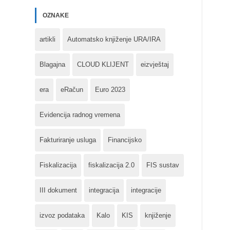
OZNAKE
artikli
Automatsko knjiženje URA/IRA
Blagajna
CLOUD KLIJENT
eizvještaj
era
eRačun
Euro 2023
Evidencija radnog vremena
Fakturiranje usluga
Financijsko
Fiskalizacija
fiskalizacija 2.0
FIS sustav
III dokument
integracija
integracije
izvoz podataka
Kalo
KIS
knjiženje