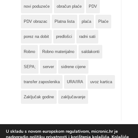
novi poduzeće
obračun plaće
PDV
PDV obrazac
Platna lista
plaća
Plaće
porez na dobit
predlošci
radni sati
Robno
Robno materijalno
saldakonti
SEPA;
server
sidrene cijene
transfer zaposlenika
URA/IRA
uvoz kartica
Zaključak godine
zaključavanje
U skladu s novom europskom regulativom, micronic.hr je
nadogradio politiku privatnosti i korištenja kolačića. Kolačiće