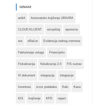
OZNAKE
artikli
Automatsko knjiženje URA/IRA
CLOUD KLIJENT
eizvještaj
eporezna
era
eRačun
Evidencija radnog vremena
Fakturiranje usluga
Financijsko
Fiskalizacija
fiskalizacija 2.0
FIS sustav
III dokument
integracija
integracije
Inventura
izvoz podataka
Kalo
Kasa
KIS
knjiženje
KPD
najam