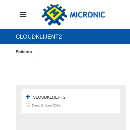
CLOUDKLIJENT2
Početna
Izrada komercijalnih dokumenata u Cloud
klijent web aplikaciji
cloudklijent2
CLOUDKLIJENT2
Dana 11. lipnja 2025.