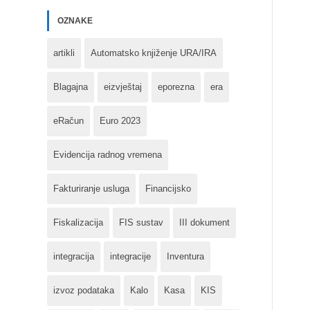
OZNAKE
artikli
Automatsko knjiženje URA/IRA
Blagajna
eizvještaj
eporezna
era
eRačun
Euro 2023
Evidencija radnog vremena
Fakturiranje usluga
Financijsko
Fiskalizacija
FIS sustav
III dokument
integracija
integracije
Inventura
izvoz podataka
Kalo
Kasa
KIS