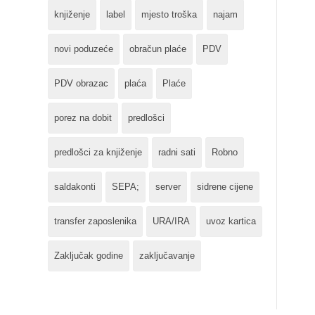
knjiženje
label
mjesto troška
najam
novi poduzeće
obračun plaće
PDV
PDV obrazac
plaća
Plaće
porez na dobit
predlošci
predlošci za knjiženje
radni sati
Robno
saldakonti
SEPA;
server
sidrene cijene
transfer zaposlenika
URA/IRA
uvoz kartica
Zaključak godine
zaključavanje