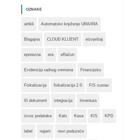
OZNAKE
artikli
Automatsko knjiženje URA/IRA
Blagajna
CLOUD KLIJENT
eizvještaj
eporezna
era
eRačun
Evidencija radnog vremena
Financijsko
Fiskalizacija
fiskalizacija 2.0
FIS sustav
III dokument
integracija
Inventura
izvoz podataka
Kalo
Kasa
KIS
KPD
label
najam
novi poduzeće