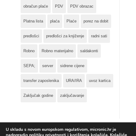
obračun plaće
PDV
PDV obrazac
Platna lista
plaća
Plaće
porez na dobit
predlošci
predlošci za knjiženje
radni sati
Robno
Robno materijalno
saldakonti
SEPA;
server
sidrene cijene
transfer zaposlenika
URA/IRA
uvoz kartica
Zaključak godine
zaključavanje
U skladu s novom europskom regulativom, micronic.hr je
nadogradio politiku privatnosti i korištenja kolačića. Kolačiće