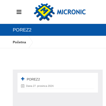
POREZ2
Početna
Zakon o povratnoj naknadi za ambalaže:
Ključne promjene od 2025
porez2
POREZ2
Dana 27. prosinca 2024.