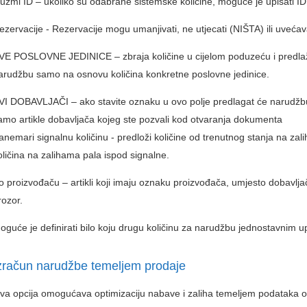
zuzmi ID – ukoliko su odabrane sistemske količine, moguće je upisati ID 
ezervacije - Rezervacije mogu umanjivati, ne utjecati (NIŠTA) ili uvećava
VE POSLOVNE JEDINICE – zbraja količine u cijelom poduzeću i predlaž
arudžbu samo na osnovu količina konkretne poslovne jedinice.
VI DOBAVLJAČI – ako stavite oznaku u ovo polje predlagat će narudžbu s
amo artikle dobavljača kojeg ste pozvali kod otvaranja dokumenta
anemari signalnu količinu - predloži količine od trenutnog stanja na zali
oličina na zalihama pala ispod signalne.
o proizvođaču – artikli koji imaju oznaku proizvođača, umjesto dobavlja
rozor.
oguće je definirati bilo koju drugu količinu za narudžbu jednostavnim u
zračun narudžbe temeljem prodaje
va opcija omogućava optimizaciju nabave i zaliha temeljem podataka o