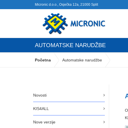
Micronic d.o.o., Osječka 12a, 21000 Split
AUTOMATSKE NARUDŽBE
Početna
Automatske narudžbe
Novosti
KIS4ALL
O
K
Nove verzije