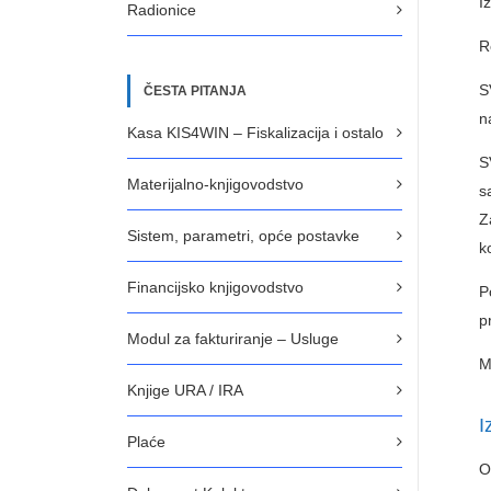
I
Radionice
R
S
ČESTA PITANJA
n
Kasa KIS4WIN – Fiskalizacija i ostalo
S
Materijalno-knjigovodstvo
s
Z
Sistem, parametri, opće postavke
k
Financijsko knjigovodstvo
P
p
Modul za fakturiranje – Usluge
M
Knjige URA / IRA
I
Plaće
O