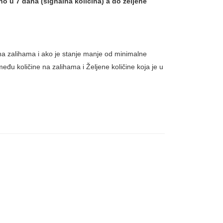
no u 7 dana (signalna količina) a do željene
 na zalihama i ako je stanje manje od minimalne
među količine na zalihama i Željene količine koja je u