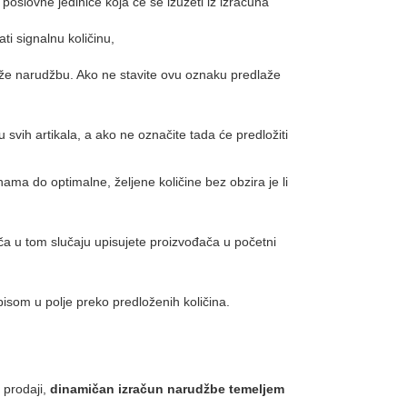
poslovne jedinice koja će se izuzeti iz izračuna
ti signalnu količinu,
e narudžbu. Ako ne stavite ovu oznaku predlaže
vih artikala, a ako ne označite tada će predložiti
hama do optimalne, željene količine bez obzira je li
ča u tom slučaju upisujete proizvođača u početni
pisom u polje preko predloženih količina.
 prodaji,
dinamičan izračun narudžbe temeljem