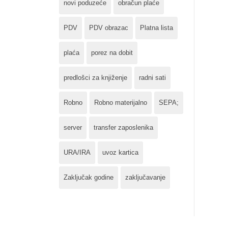
novi poduzeće
obračun plaće
PDV
PDV obrazac
Platna lista
plaća
porez na dobit
predlošci za knjiženje
radni sati
Robno
Robno materijalno
SEPA;
server
transfer zaposlenika
URA/IRA
uvoz kartica
Zaključak godine
zaključavanje