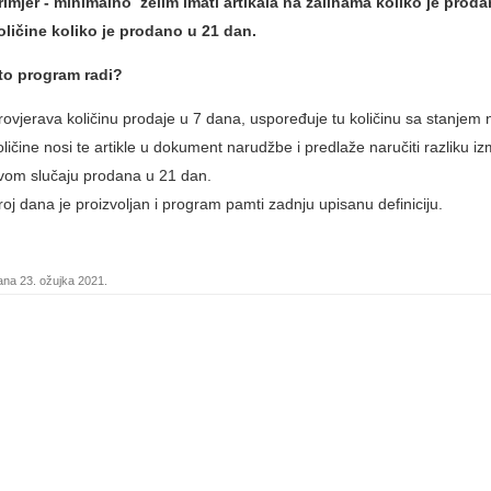
rimjer - minimalno želim imati artikala na zalihama koliko je proda
oličine koliko je prodano u 21 dan.
to program radi?
rovjerava količinu prodaje u 7 dana, uspoređuje tu količinu sa stanjem
oličine nosi te artikle u dokument narudžbe i predlaže naručiti razliku iz
vom slučaju prodana u 21 dan.
roj dana je proizvoljan i program pamti zadnju upisanu definiciju.
na 23. ožujka 2021.