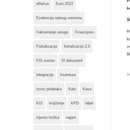
P
eRačun
Euro 2023
k
Evidencija radnog vremena
Š
P
Fakturiranje usluga
Financijsko
k
Fiskalizacija
fiskalizacija 2.0
o
B
FIS sustav
III dokument
integracije
Inventura
Da
izvoz podataka
Kalo
Kasa
KIS
knjiženje
KPD
label
mjesto troška
najam