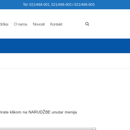
Tel: 021/468-001, 021/468-002 i 021/468-003
drška
O nama
Novosti
Kontakt
ivirate klikom na NARUDŽBE unutar menija