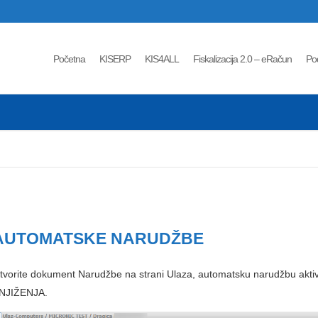
Početna
KISERP
KIS4ALL
Fiskalizacija 2.0 – eRačun
Po
AUTOMATSKE NARUDŽBE
tvorite dokument Narudžbe na strani Ulaza, automatsku narudžbu akt
NJIŽENJA.