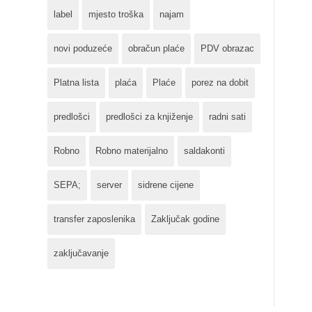
label
mjesto troška
najam
novi poduzeće
obračun plaće
PDV obrazac
Platna lista
plaća
Plaće
porez na dobit
predlošci
predlošci za knjiženje
radni sati
Robno
Robno materijalno
saldakonti
SEPA;
server
sidrene cijene
transfer zaposlenika
Zaključak godine
zaključavanje