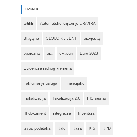
OZNAKE
artikli
Automatsko knjiženje URA/IRA
Blagajna
CLOUD KLIJENT
eizvještaj
eporezna
era
eRačun
Euro 2023
Evidencija radnog vremena
Fakturiranje usluga
Financijsko
Fiskalizacija
fiskalizacija 2.0
FIS sustav
III dokument
integracija
Inventura
izvoz podataka
Kalo
Kasa
KIS
KPD